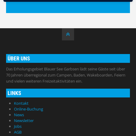
ÜBER UNS
Das Erholungsgebiet Blauer See Garbsen lädt seine Gäste seit über
70 Jahren überregional zum Campen, Baden, Wakeboarden, Feiern
und vielen weiteren Freizeitaktivitäten ein.
LINKS
Kontakt
Online-Buchung
News
Newsletter
Jobs
AGB