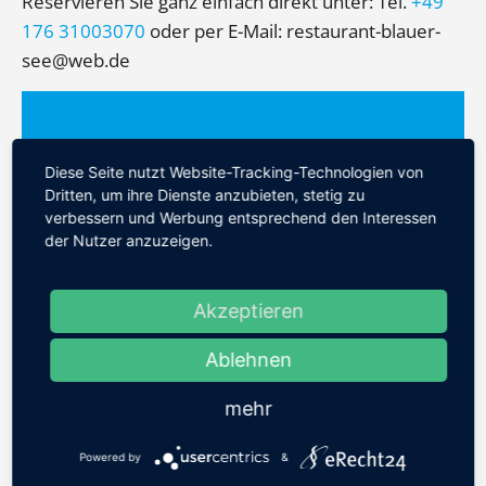
Reservieren Sie ganz einfach direkt unter: Tel.
+49
176 31003070
oder per E-Mail: restaurant-blauer-
see@web.de
Diese Seite nutzt Website-Tracking-Technologien von
Dritten, um ihre Dienste anzubieten, stetig zu
verbessern und Werbung entsprechend den Interessen
der Nutzer anzuzeigen.
ÖFFNUNGSZEITEN
Saison 2025
Akzeptieren
Sonntag - Donnerstag 9-11 Uhr & 17-21 Uhr
Ablehnen
Freitag und Samstag 9-11 Uhr & 15-22 Uhr
mehr
Oktober- April Eingeschränkte
Öffnungszeiten
Powered by
&