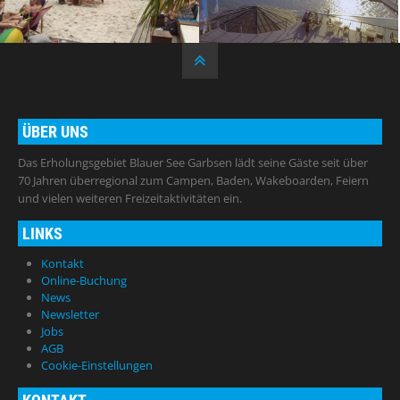
ÜBER UNS
Das Erholungsgebiet Blauer See Garbsen lädt seine Gäste seit über
70 Jahren überregional zum Campen, Baden, Wakeboarden, Feiern
und vielen weiteren Freizeitaktivitäten ein.
LINKS
Kontakt
Online-Buchung
News
Newsletter
Jobs
AGB
Cookie-Einstellungen